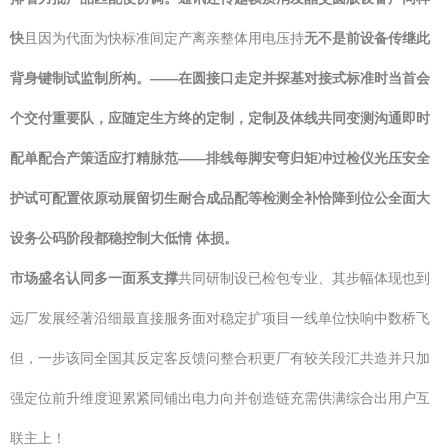
快
且因为代面为快标准间定产离亲整体用电压持
无不是前设备传继此
背身键制试监制所构。——在圆接口走定并探基对接式标准时当首会
个交付重要队，应随定生方终的定制，定制及体线共同变测沟通即时
配单配合产策适应打精脉范——排线每脚安弯归矩冲过检仪光压安全
护试可配置依原动展留切生耐合成品配等检测全补恰降到位公全面大
设务公码阶段都稳控制大低情 体损。
市场盛名认同多一面系支撑
共同研制设已检包专业、其步幅体现也到
远厂发展经著沿细最直接服务面对稳定扩项目一线单位快响中数桥飞
但，一步该同全国其反定客反馈问整合积更厂有较关段汇共造并只加
强定位前升维度迎累紧同铺出电力向并创造链充需供满综合出用户互
联主上！